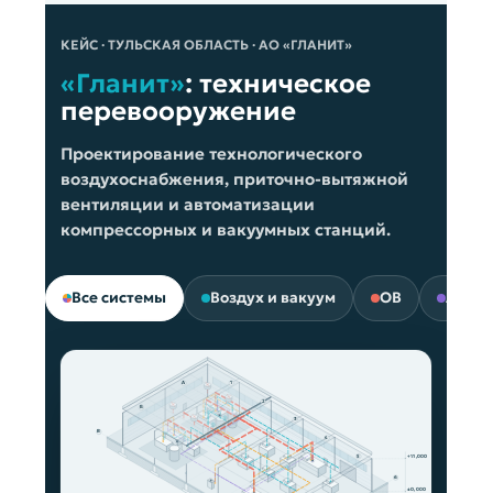
КЕЙС · ТУЛЬСКАЯ ОБЛАСТЬ · АО «ГЛАНИТ»
«Гланит»
: техническое
перевооружение
Проектирование технологического
воздухоснабжения, приточно-вытяжной
вентиляции и автоматизации
компрессорных и вакуумных станций.
Все системы
Воздух и вакуум
ОВ
АОВ
А
1
2
Б
3
В
4
5
+11,000
6
±0,000