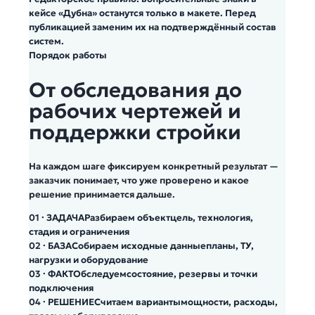
кейсе «Дубна» останутся только в макете. Перед
публикацией заменим их на подтверждённый состав
систем.
Порядок работы
От обследования до
рабочих чертежей и
поддержки стройки
На каждом шаге фиксируем конкретный результат —
заказчик понимает, что уже проверено и какое
решение принимается дальше.
01 · ЗАДАЧА
Разбираем объект
цель, технология,
стадия и ограничения
02 · БАЗА
Собираем исходные данные
планы, ТУ,
нагрузки и оборудование
03 · ФАКТ
Обследуем
состояние, резервы и точки
подключения
04 · РЕШЕНИЕ
Считаем варианты
мощности, расходы,