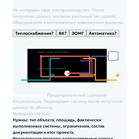
Не копируем офис или производство. После
получения данных покажем реальный тип здания,
оборудование и выполненные инженерные разделы.
Теплоснабжение?
ВК?
ЭОМ?
Автоматика?
ОБЪЕКТ В ДУБНЕ · ТИП УТОЧНЯЕТСЯ
ИНЖЕНЕРНОЕ ОБОРУДОВАНИЕ
Теплоснабжение
Предварительный сценарий
визуализации. Подтвердим систему после получения
данных по объекту.
Выберите систему
Нужны: тип объекта, площадь, фактически
выполненные системы, ограничения, состав
документации и итог проекта.
Редакторское правило:
вопросительные знаки в