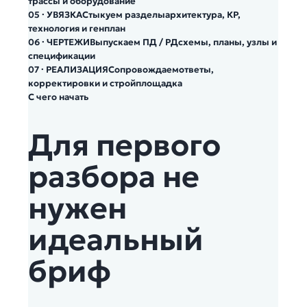
трассы и оборудование
05 · УВЯЗКА
Стыкуем разделы
архитектура, КР,
технология и генплан
06 · ЧЕРТЕЖИ
Выпускаем ПД / РД
схемы, планы, узлы и
спецификации
07 · РЕАЛИЗАЦИЯ
Сопровождаем
ответы,
корректировки и стройплощадка
С чего начать
Для первого
разбора не
нужен
идеальный
бриф