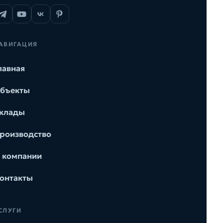
АВИГАЦИЯ
лавная
бъекты
клады
роизводство
 компании
онтакты
СЛУГИ