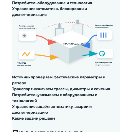
Потребитель
оборудование и технология
Управление
автоматика, блокировки и
диспетчеризация
Холодоснабжение
Компрессорная
оборотный контур
технологический воздух
ПРОИЗВОДСТВО
Диспетчеризация
ТП / ГРЩ
контроль и сценарии
мощность и резерв
Источник
проверяем фактические параметры и
резерв
Транспорт
назначаем трассы, диаметры и сечения
Потребитель
увязываем с оборудованием и
технологией
Управление
задаём автоматику, аварии и
диспетчеризацию
Какие задачи решаем