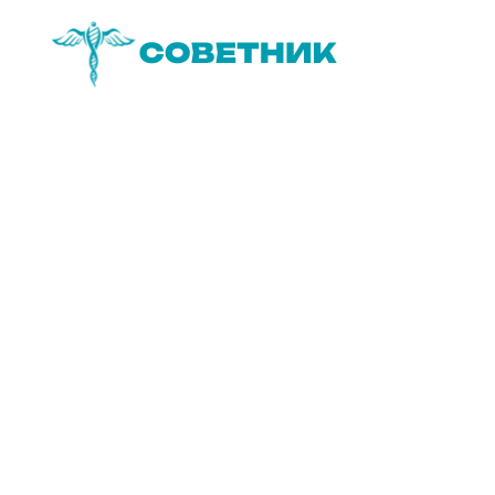
УСЛУГА 5 ИЗ 6 —
ИНЖЕНЕРНЫЕ СЕТИ
Инженерные
сети
Для промышленных и
складских объектов
инженерия часто
определяет реализуемость,
стоимость и сроки стройки
сильнее, чем архитектура.
Увязываем сети с
технологией, пожарными