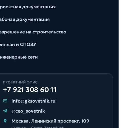
абочая документация
азрешение на строительство
енплан и СПОЗУ
нженерные сети
+7 921 308 60 11
info@gksovetnik.ru
@ceo_sovetnik
Москва, Ленинский проспект, 109
Филиал — Санкт-Петербург